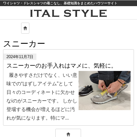
ワイシャツ・ドレスシャツの着こなし、基礎知識をまとめたハウツーサイト
モバイル
PC
スニーカー
2024年11月7日
スニーカーのお手入れはマメに、気軽に。
履きやすさだけでなく、いい意
味での“はずしアイテム”として
日々のコーディネートに欠かせ
なiのがスニーカーです。 しかし
登場する機会が増えるほどに汚
れが気になります。特にマ...